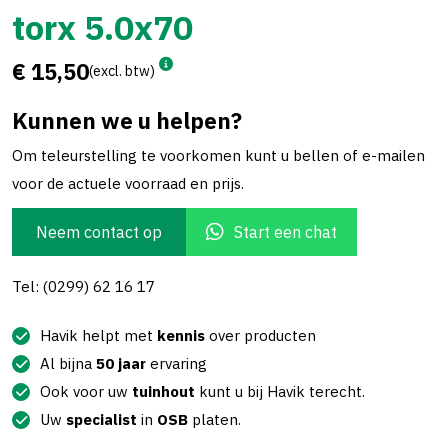
torx 5.0x70
€ 15,50
(excl. btw)
Kunnen we u helpen?
Om teleurstelling te voorkomen kunt u bellen of e-mailen
voor de actuele voorraad en prijs.
Neem contact op
Start een chat
Tel: (0299) 62 16 17
Havik helpt met
kennis
over producten
Al bijna
50 jaar
ervaring
Ook voor uw
tuinhout
kunt u bij Havik terecht.
Uw
specialist
in
OSB
platen.