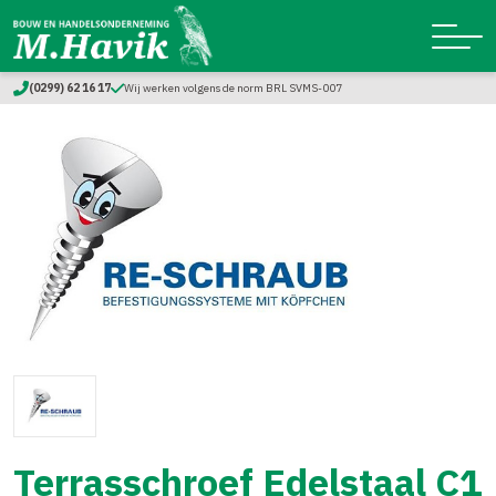
(0299) 62 16 17
Wij werken volgens de norm BRL SVMS-007
Terrasschroef Edelstaal C1