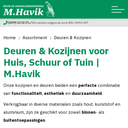
(0299) 62 16 17
Wij werken volgens de norm BRL SVMS-007
Home
Assortiment
Deuren & Kozijnen
Deuren & Kozijnen voor
Huis, Schuur of Tuin |
M.Havik
Onze kozijnen en deuren bieden een
perfecte
combinatie
van
functionaliteit
,
esthetiek
en
duurzaamheid
.
Verkrijgbaar in diverse materialen zoals hout, kunststof en
aluminium, zijn ze geschikt voor zowel
binnen
- als
buitentoepassingen
.