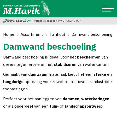
(0299) 62 16 17
Wij werken volgens de norm BRL SVMS-007
Home
Assortiment
Tuinhout
Damwand beschoeiing
Damwand beschoeiing
Damwand beschoeiing is ideaal voor het
beschermen
van
oevers tegen erosie en het
stabiliseren
van waterkanten.
Gemaakt van
duurzaam
materiaal, biedt het een
sterke
en
langdurige
oplossing voor zowel recreatieve als industriële
toepassingen.
Perfect voor het aanleggen van
dammen
,
waterkeringen
of als onderdeel van een
tuin
- of
landschapsontwerp
.