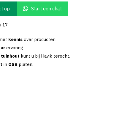
t op
Start een chat
6 17
 met
kennis
over producten
aar
ervaring
w
tuinhout
kunt u bij Havik terecht.
st
in
OSB
platen.