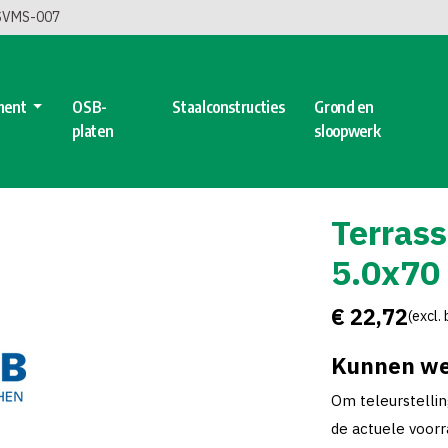
 SVMS-007
ment
OSB-
Staalconstructies
Grond en
platen
sloopwerk
Terrass
5.0x70
€ 22,72
(excl.
Kunnen we
Om teleurstelli
de actuele voorra