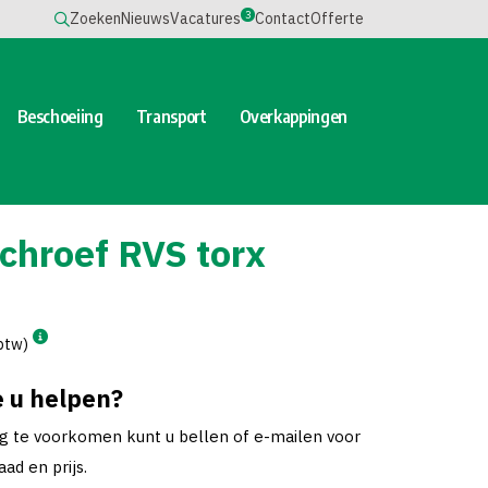
3
Zoeken
Nieuws
Vacatures
Contact
Offerte
Beschoeiing
Transport
Overkappingen
chroef RVS torx
 btw)
 u helpen?
ng te voorkomen kunt u bellen of e-mailen voor
ad en prijs.