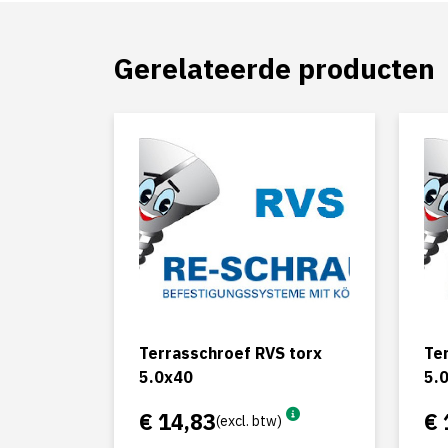
Gerelateerde producten
Terrasschroef RVS torx
Te
5.0x40
5.
€ 14,83
€ 
(excl. btw)