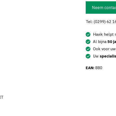
Neem contac
Tel: (0299) 62 1
Havik helpt
Al bijna
50 j
Ook voor u
Uw
speciali
EAN:
880
IT