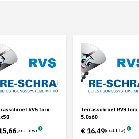
rrasschroef RVS torx
Terrasschroef RVS torx
0x50
5.0x60
15,66
€ 16,49
(excl. btw)
(excl. btw)