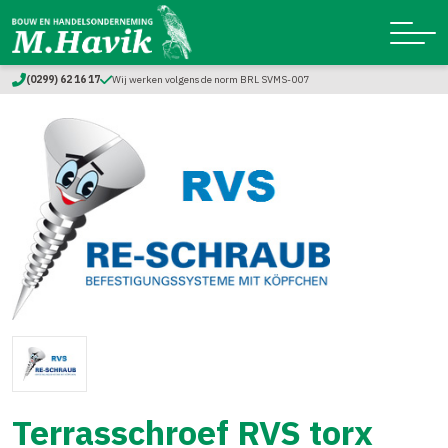
(0299) 62 16 17
Wij werken volgens de norm BRL SVMS-007
Terrasschroef RVS torx