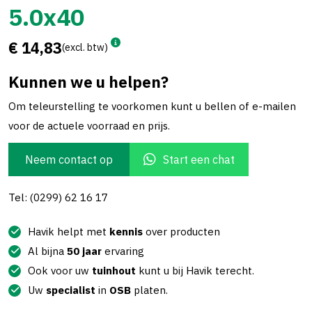
5.0x40
€ 14,83
(excl. btw)
Kunnen we u helpen?
Om teleurstelling te voorkomen kunt u bellen of e-mailen
voor de actuele voorraad en prijs.
Neem contact op
Start een chat
Tel: (0299) 62 16 17
Havik helpt met
kennis
over producten
Al bijna
50 jaar
ervaring
Ook voor uw
tuinhout
kunt u bij Havik terecht.
Uw
specialist
in
OSB
platen.