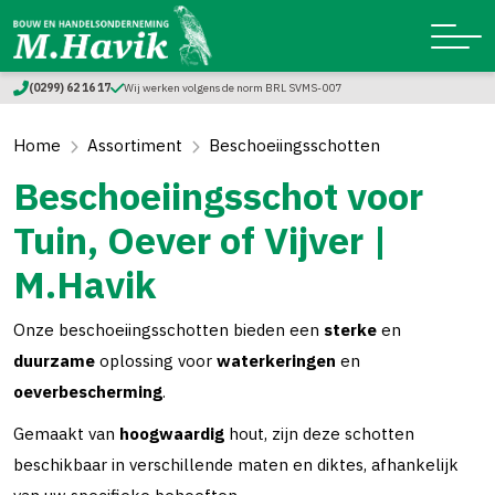
(0299) 62 16 17
Wij werken volgens de norm BRL SVMS-007
Home
Assortiment
Beschoeiingsschotten
Beschoeiingsschot voor
Tuin, Oever of Vijver |
M.Havik
Onze beschoeiingsschotten bieden een
sterke
en
duurzame
oplossing voor
waterkeringen
en
oeverbescherming
.
Gemaakt van
hoogwaardig
hout, zijn deze schotten
beschikbaar in verschillende maten en diktes, afhankelijk