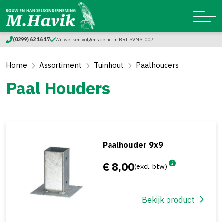
(0299) 62 16 17
Wij werken volgens de norm BRL SVMS-007
Home
Assortiment
Tuinhout
Paalhouders
Paal Houders
Paalhouder 9x9
€ 8,00
(excl. btw)
Bekijk product