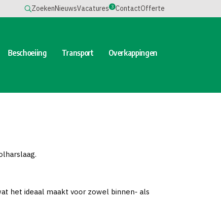
3
Zoeken
Nieuws
Vacatures
Contact
Offerte
Beschoeiing
Transport
Overkappingen
olharslaag.
wat het ideaal maakt voor zowel binnen- als