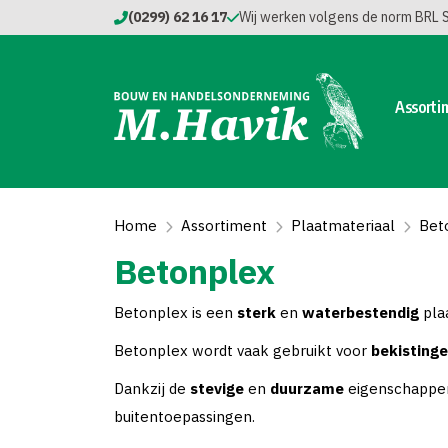
(0299) 62 16 17
Wij werken volgens de norm BRL
Assorti
Home
Assortiment
Plaatmateriaal
Bet
Betonplex
Betonplex is een
sterk
en
waterbestendig
pla
Betonplex wordt vaak gebruikt voor
bekisting
Dankzij de
stevige
en
duurzame
eigenschappen
buitentoepassingen.