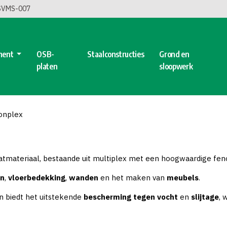
 SVMS-007
ment
OSB-
Staalconstructies
Grond en
platen
sloopwerk
onplex
atmateriaal, bestaande uit multiplex met een hoogwaardige fen
en
,
vloerbedekking
,
wanden
en het maken van
meubels
.
 biedt het uitstekende
bescherming tegen vocht
en
slijtage
, 