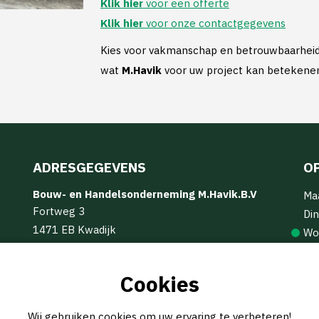
Klik hier
voor een offerte
Klik hier
voor onze contactgegevens
Kies voor vakmanschap en betrouwbaarheid. 
wat
M.Havik
voor uw project kan betekene
ADRESGEGEVENS
O
Bouw- en Handelsonderneming M.Havik.B.V
Ma
Fortweg 3
Din
1471 EB Kwadijk
Wo
info@mhavik.nl
Do
(0299) 62 16 17
Vri
Cookies
Za
Zo
Wij gebruiken cookies om uw ervaring te verbeteren!