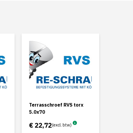
Terrasschroef RVS torx
5.0x70
€ 22,72
(excl. btw)