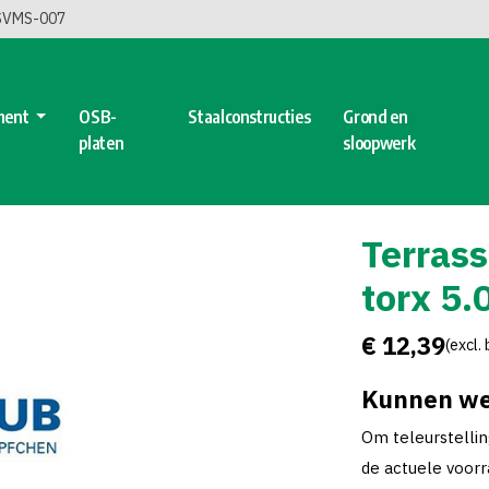
 SVMS-007
ment
OSB-
Staalconstructies
Grond en
platen
sloopwerk
Terrass
torx 5.
€ 12,39
(excl.
Kunnen we
Om teleurstelli
de actuele voorra