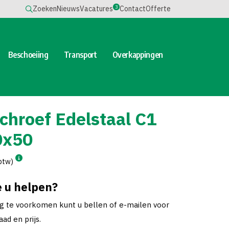
3
Zoeken
Nieuws
Vacatures
Contact
Offerte
Beschoeiing
Transport
Overkappingen
chroef Edelstaal C1
0x50
 btw)
 u helpen?
ng te voorkomen kunt u bellen of e-mailen voor
ad en prijs.