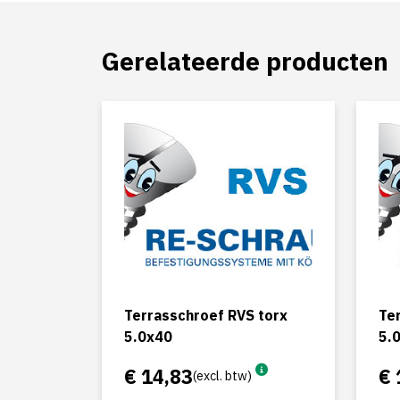
Gerelateerde producten
Terrasschroef RVS torx
Te
5.0x40
5.
€ 14,83
€ 
(excl. btw)