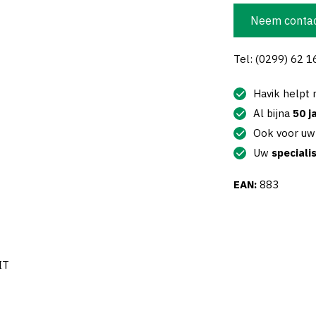
Neem contac
Tel: (0299) 62 1
Havik helpt
Al bijna
50 j
Ook voor u
Uw
speciali
EAN:
883
IT