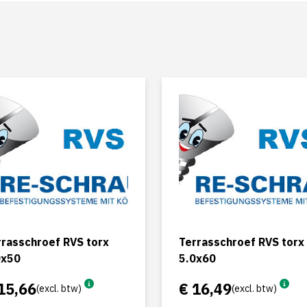
rrasschroef RVS torx
Terrasschroef RVS torx
0x50
5.0x60
15,66
€ 16,49
(excl. btw)
(excl. btw)