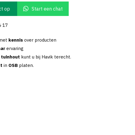
t op
Start een chat
6 17
 met
kennis
over producten
aar
ervaring
w
tuinhout
kunt u bij Havik terecht.
st
in
OSB
platen.