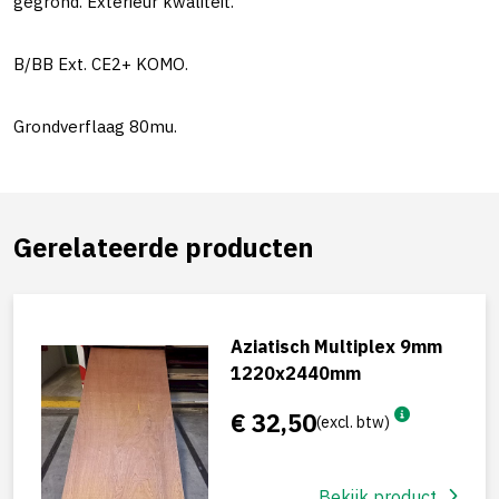
gegrond. Exterieur kwaliteit.
B/BB Ext. CE2+ KOMO.
Grondverflaag 80mu.
Gerelateerde producten
Aziatisch Multiplex 9mm
1220x2440mm
€ 32,50
(excl. btw)
Bekijk product