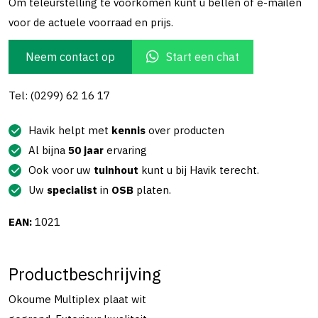
Om teleurstelling te voorkomen kunt u bellen of e-mailen
voor de actuele voorraad en prijs.
Neem contact op
Start een chat
Tel: (0299) 62 16 17
Havik helpt met
kennis
over producten
Al bijna
50 jaar
ervaring
Ook voor uw
tuinhout
kunt u bij Havik terecht.
Uw
specialist
in
OSB
platen.
EAN:
1021
Productbeschrijving
Okoume Multiplex plaat wit