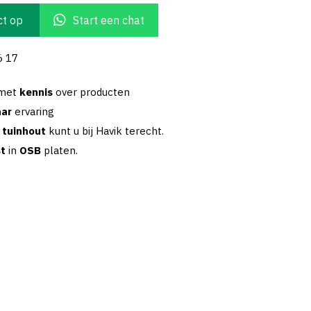
t op
Start een chat
6 17
 met
kennis
over producten
aar
ervaring
w
tuinhout
kunt u bij Havik terecht.
st
in
OSB
platen.