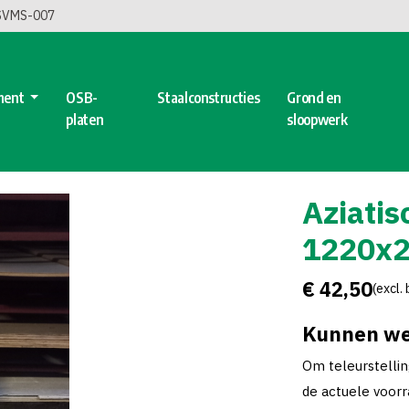
 SVMS-007
ment
OSB-
Staalconstructies
Grond en
platen
sloopwerk
Aziati
1220x
€ 42,50
(excl.
Kunnen we
Om teleurstelli
de actuele voorra