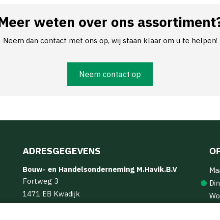
Meer weten over ons assortiment
Neem dan contact met ons op, wij staan klaar om u te helpen!
Neem contact op
ADRESGEGEVENS
O
Bouw- en Handelsonderneming M.Havik.B.V
Ma
Fortweg 3
Din
1471 EB Kwadijk
Wo
info@mhavik.nl
Do
(0299) 62 16 17