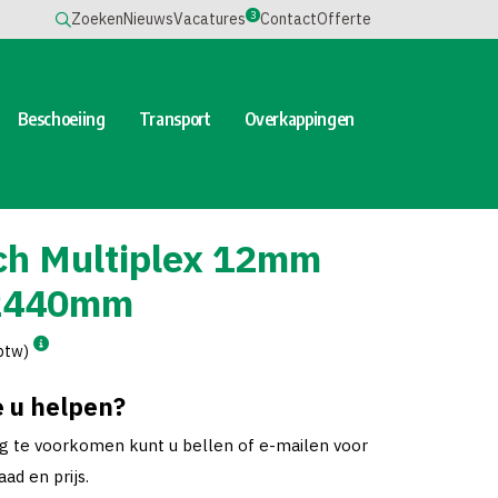
3
Zoeken
Nieuws
Vacatures
Contact
Offerte
Beschoeiing
Transport
Overkappingen
sch Multiplex 12mm
2440mm
 btw)
 u helpen?
ng te voorkomen kunt u bellen of e-mailen voor
ad en prijs.