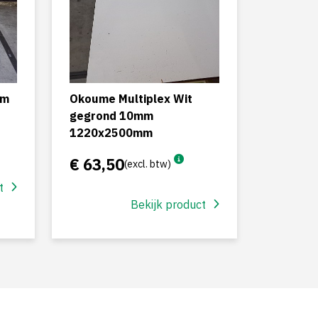
mm
Okoume Multiplex Wit
gegrond 10mm
1220x2500mm
€ 63,50
(excl. btw)
t
Bekijk product