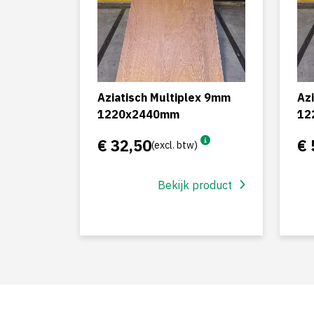
Aziatisch Multiplex 9mm
Az
1220x2440mm
12
€ 32,50
€ 
(excl. btw)
Bekijk product