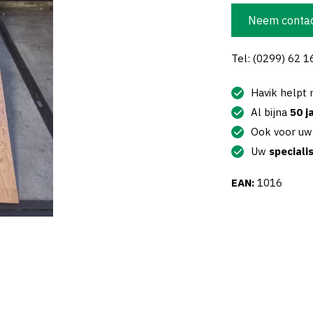
Neem contac
Tel: (0299) 62 1
Havik helpt
Al bijna
50 j
Ook voor u
Uw
speciali
EAN:
1016