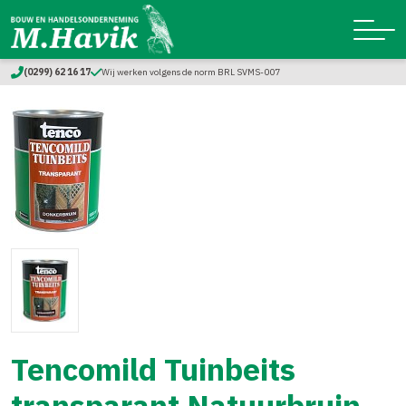
(0299) 62 16 17
Wij werken volgens de norm BRL SVMS-007
Tencomild Tuinbeits
transparant Natuurbruin