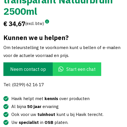
2500ml
€ 34,67
(excl. btw)
Kunnen we u helpen?
Om teleurstelling te voorkomen kunt u bellen of e-mailen
voor de actuele voorraad en prijs.
Neem contact op
Start een chat
Tel: (0299) 62 16 17
Havik helpt met
kennis
over producten
Al bijna
50 jaar
ervaring
Ook voor uw
tuinhout
kunt u bij Havik terecht.
Uw
specialist
in
OSB
platen.