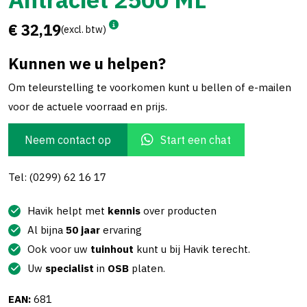
€ 32,19
(excl. btw)
Kunnen we u helpen?
Om teleurstelling te voorkomen kunt u bellen of e-mailen
voor de actuele voorraad en prijs.
Neem contact op
Start een chat
Tel: (0299) 62 16 17
Havik helpt met
kennis
over producten
Al bijna
50 jaar
ervaring
Ook voor uw
tuinhout
kunt u bij Havik terecht.
Uw
specialist
in
OSB
platen.
EAN:
681