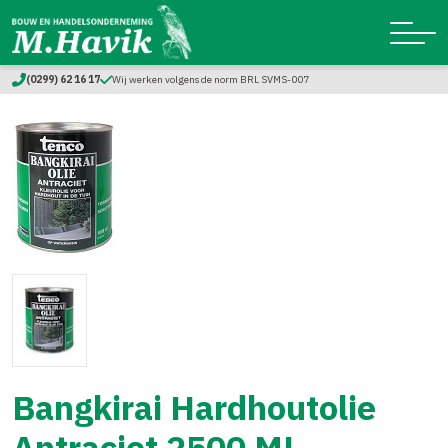
(0299) 62 16 17
Wij werken volgens de norm BRL SVMS-007
Bangkirai Hardhoutolie
Antraciet 2500 ML