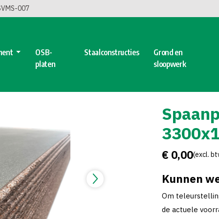
 SVMS-007
ment
OSB-
Staalconstructies
Grond en
platen
sloopwerk
Spaanp
3300x1
€ 0,00
(excl. b
Kunnen we
Om teleurstelli
de actuele voorra