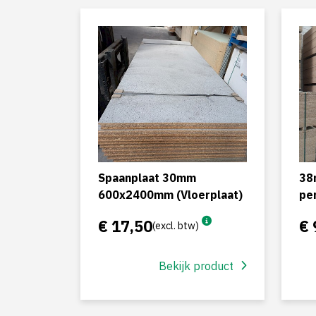
Spaanplaat 30mm
38
600x2400mm (Vloerplaat)
per
€ 17,50
€ 
(excl. btw)
Bekijk product