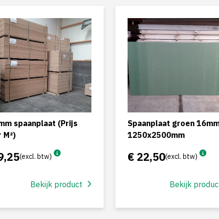
mm spaanplaat (Prijs
Spaanplaat groen 16m
 M²)
1250x2500mm
9,25
€ 22,50
(excl. btw)
(excl. btw)
Bekijk product
Bekijk produc