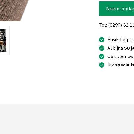
Neem contac
Tel: (0299) 62 1
Havik helpt
Al bijna
50 j
Ook voor u
Uw
speciali