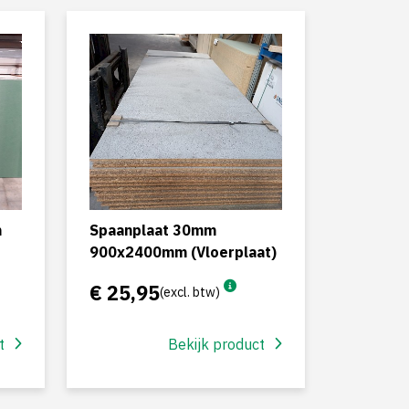
m
Spaanplaat 30mm
900x2400mm (Vloerplaat)
€ 25,95
(excl. btw)
t
Bekijk product