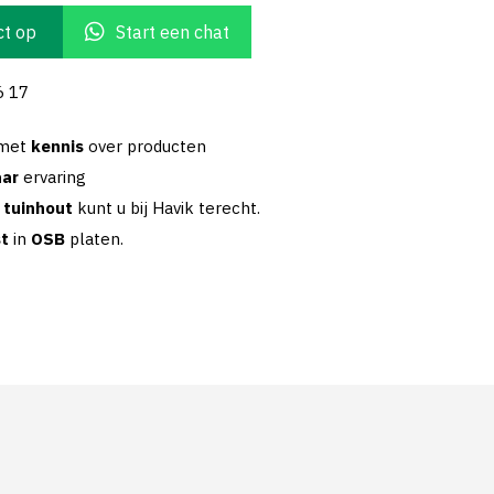
t op
Start een chat
6 17
 met
kennis
over producten
aar
ervaring
w
tuinhout
kunt u bij Havik terecht.
st
in
OSB
platen.