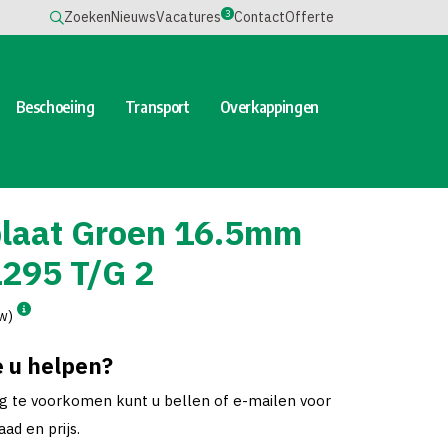
3
Zoeken
Nieuws
Vacatures
Contact
Offerte
Beschoeiing
Transport
Overkappingen
laat Groen 16.5mm
295 T/G 2
tw)
 u helpen?
ng te voorkomen kunt u bellen of e-mailen voor
ad en prijs.