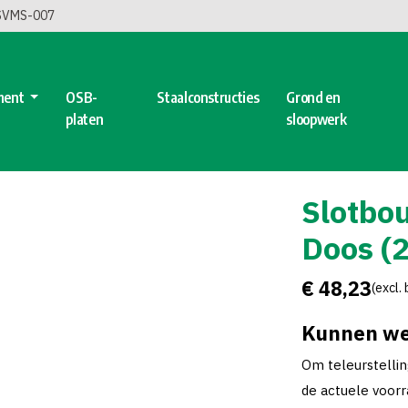
 SVMS-007
ment
OSB-
Staalconstructies
Grond en
platen
sloopwerk
Slotbou
Doos (
€ 48,23
(excl.
Kunnen we
Om teleurstelli
de actuele voorra