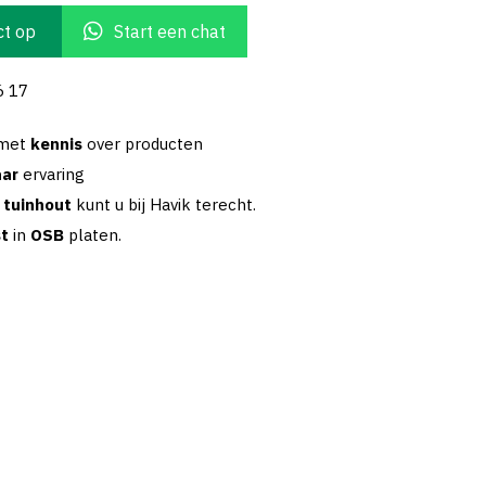
t op
Start een chat
6 17
 met
kennis
over producten
aar
ervaring
w
tuinhout
kunt u bij Havik terecht.
st
in
OSB
platen.