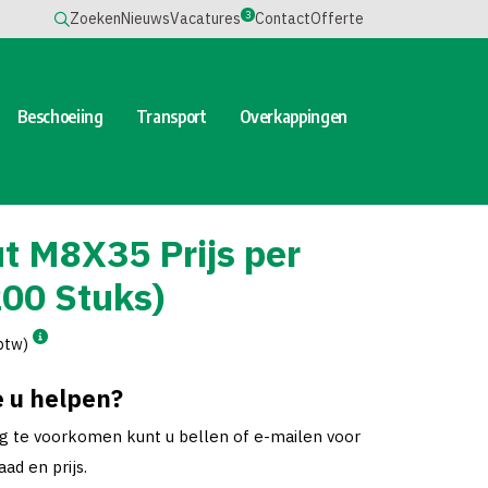
3
Zoeken
Nieuws
Vacatures
Contact
Offerte
Beschoeiing
Transport
Overkappingen
t M8X35 Prijs per
200 Stuks)
 btw)
 u helpen?
ng te voorkomen kunt u bellen of e-mailen voor
ad en prijs.