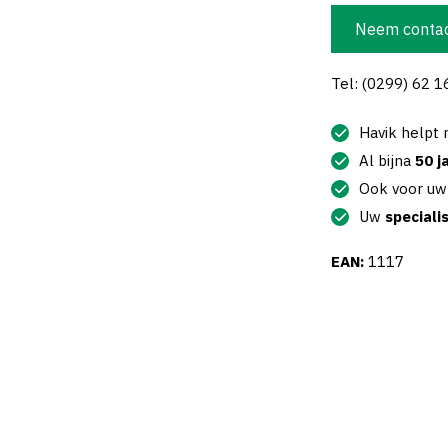
Neem contac
Tel: (0299) 62 1
Havik helpt
Al bijna
50 j
Ook voor u
Uw
speciali
EAN:
1117