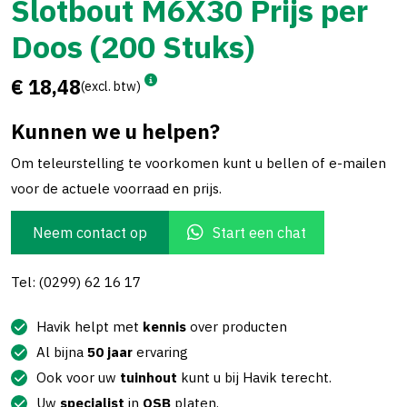
Slotbout M6X30 Prijs per
Doos (200 Stuks)
€ 18,48
(excl. btw)
Kunnen we u helpen?
Om teleurstelling te voorkomen kunt u bellen of e-mailen
voor de actuele voorraad en prijs.
Neem contact op
Start een chat
Tel: (0299) 62 16 17
Havik helpt met
kennis
over producten
Al bijna
50 jaar
ervaring
Ook voor uw
tuinhout
kunt u bij Havik terecht.
Uw
specialist
in
OSB
platen.