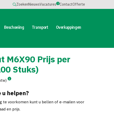
3
Zoeken
Nieuws
Vacatures
Contact
Offerte
Beschoeiing
Transport
Overkappingen
t M6X90 Prijs per
100 Stuks)
 btw)
 u helpen?
ng te voorkomen kunt u bellen of e-mailen voor
ad en prijs.