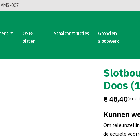
 SVMS-007
ment
OSB-
Staalconstructies
Grond en
platen
sloopwerk
Slotbou
Doos (
€ 48,40
(excl.
Kunnen we
Om teleurstelli
de actuele voorra