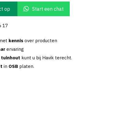
t op
Start een chat
6 17
 met
kennis
over producten
aar
ervaring
w
tuinhout
kunt u bij Havik terecht.
st
in
OSB
platen.