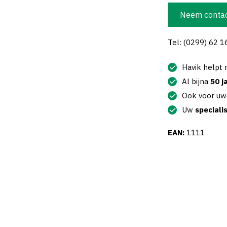
Neem contac
Tel: (0299) 62 1
Havik helpt
Al bijna
50 j
Ook voor u
Uw
speciali
EAN:
1111