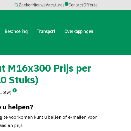
3
Zoeken
Nieuws
Vacatures
Contact
Offerte
Beschoeiing
Transport
Overkappingen
t M16x300 Prijs per
0 Stuks)
l. btw)
 u helpen?
ng te voorkomen kunt u bellen of e-mailen voor
ad en prijs.