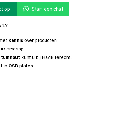
t op
Start een chat
6 17
 met
kennis
over producten
aar
ervaring
w
tuinhout
kunt u bij Havik terecht.
st
in
OSB
platen.