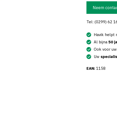
Neem contac
Tel: (0299) 62 1
Havik helpt
Al bijna
50 j
Ook voor u
Uw
speciali
EAN:
1158