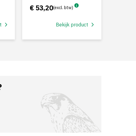
€ 53,20
(excl. btw)
t
Bekijk product
?