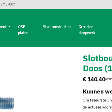
 SVMS-007
ment
OSB-
Staalconstructies
Grond en
platen
sloopwerk
Slotbou
Doos (1
€ 140,40
(exc
Kunnen we
Om teleurstelli
de actuele voorra