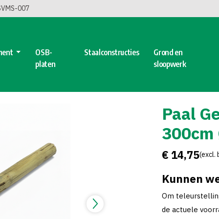
 SVMS-007
ment
OSB-
Staalconstructies
Grond en
platen
sloopwerk
Paal G
300cm 
€ 14,75
(excl.
Kunnen we
Om teleurstelli
de actuele voorra