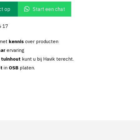
t op
Start een chat
6 17
 met
kennis
over producten
aar
ervaring
w
tuinhout
kunt u bij Havik terecht.
st
in
OSB
platen.