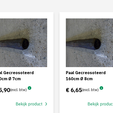
al Gecreosoteerd
Paal Gecreosoteerd
0cm Ø 7cm
160cm Ø 8cm
5,90
€ 6,65
(excl. btw)
(excl. btw)
Bekijk product
Bekijk produc