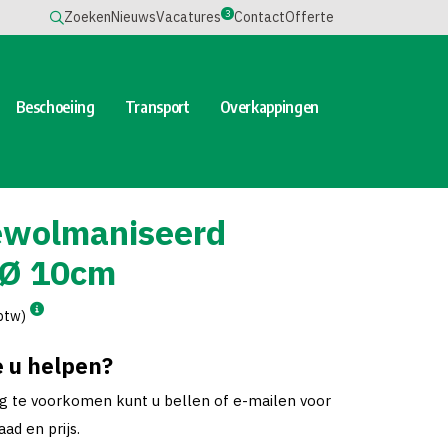
3
Zoeken
Nieuws
Vacatures
Contact
Offerte
Beschoeiing
Transport
Overkappingen
ewolmaniseerd
Ø 10cm
 btw)
 u helpen?
ng te voorkomen kunt u bellen of e-mailen voor
ad en prijs.