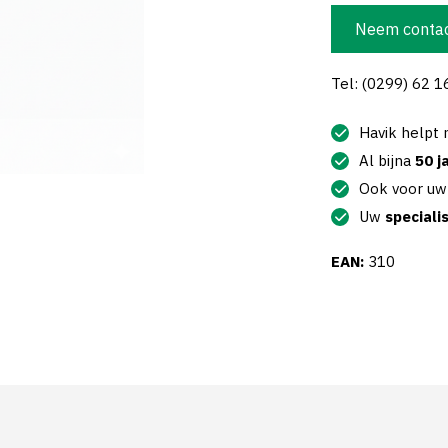
Neem contac
Tel: (0299) 62 1
Havik helpt
Al bijna
50 j
Ook voor u
Uw
speciali
EAN:
310