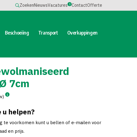
3
Zoeken
Nieuws
Vacatures
Contact
Offerte
Beschoeiing
Transport
Overkappingen
ewolmaniseerd
Ø 7cm
tw)
 u helpen?
ng te voorkomen kunt u bellen of e-mailen voor
ad en prijs.