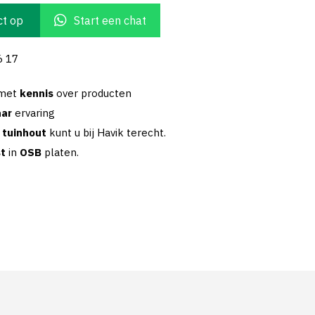
t op
Start een chat
6 17
 met
kennis
over producten
aar
ervaring
w
tuinhout
kunt u bij Havik terecht.
st
in
OSB
platen.