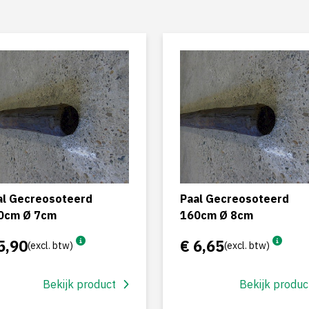
al Gecreosoteerd
Paal Gecreosoteerd
0cm Ø 7cm
160cm Ø 8cm
5,90
€ 6,65
(excl. btw)
(excl. btw)
Bekijk product
Bekijk produc