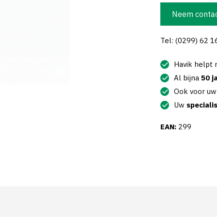
Neem contac
Tel: (0299) 62 1
Havik helpt
Al bijna
50 j
Ook voor u
Uw
speciali
EAN:
299