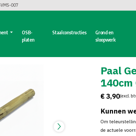
 SVMS-007
ment
OSB-
Staalconstructies
Grond en
platen
sloopwerk
Paal G
140cm 
€ 3,90
(excl. b
Kunnen we
Om teleurstelli
de actuele voorra