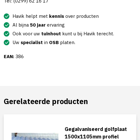
Tel: (0299) 62 16 17
Havik helpt met
kennis
over producten
Al bijna
50 jaar
ervaring
Ook voor uw
tuinhout
kunt u bij Havik terecht.
Uw
specialist
in
OSB
platen.
EAN:
386
Gerelateerde producten
Gegalvaniseerd golfplaat
1500x1105mm profiel