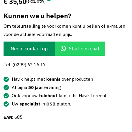
€ 35,50
(excl. btw)
Kunnen we u helpen?
Om teleurstelling te voorkomen kunt u bellen of e-mailen
voor de actuele voorraad en prijs.
Neem contact op
Start een chat
Tel: (0299) 62 16 17
Havik helpt met
kennis
over producten
Al bijna
50 jaar
ervaring
Ook voor uw
tuinhout
kunt u bij Havik terecht.
Uw
specialist
in
OSB
platen.
EAN:
685