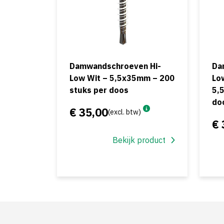
Damwandschroeven Hi-
Da
Low Wit – 5,5x35mm – 200
Low
stuks per doos
5,
do
€ 35,00
(excl. btw)
€ 
Bekijk product