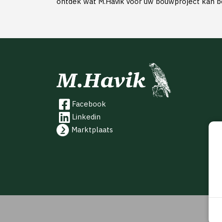
ontdek wat M.Havik voor uw bouwproject kan 
Facebook
Linkedin
Marktplaats