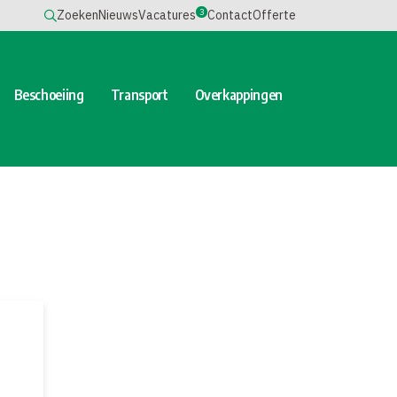
3
Zoeken
Nieuws
Vacatures
Contact
Offerte
Beschoeiing
Transport
Overkappingen