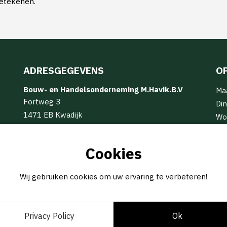
betekenen.
ADRESGEGEVENS
O
Bouw- en Handelsonderneming M.Havik.B.V
Ma
Fortweg 3
Din
1471 EB Kwadijk
Wo
info@mhavik.nl
Do
(0299) 62 16 17
Vri
Cookies
Za
Zo
Wij gebruiken cookies om uw ervaring te verbeteren!
© 2026 -
BOUW- EN HANDELSONDERNEMING M.HAVIK B.V
Privacy Policy
Ok
GEREALISEERD DOOR
STUDIOWEB.NL