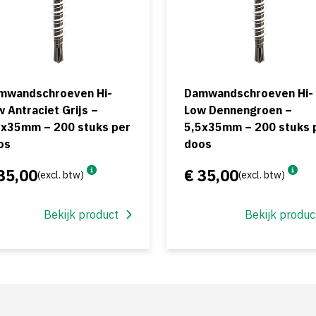
mwandschroeven Hi-
Damwandschroeven Hi-
 Antraciet Grijs –
Low Dennengroen –
5x35mm – 200 stuks per
5,5x35mm – 200 stuks 
os
doos
35,00
€ 35,00
(excl. btw)
(excl. btw)
Bekijk product
Bekijk produc