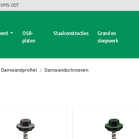
 SVMS-007
ment
OSB-
Staalconstructies
Grond en
platen
sloopwerk
Damwandprofiel
Damwandschroeven