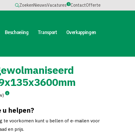
3
Zoeken
Nieuws
Vacatures
Contact
Offerte
Beschoeiing
Transport
Overkappingen
gewolmaniseerd
19x135x3600mm
tw)
 u helpen?
ng te voorkomen kunt u bellen of e-mailen voor
ad en prijs.