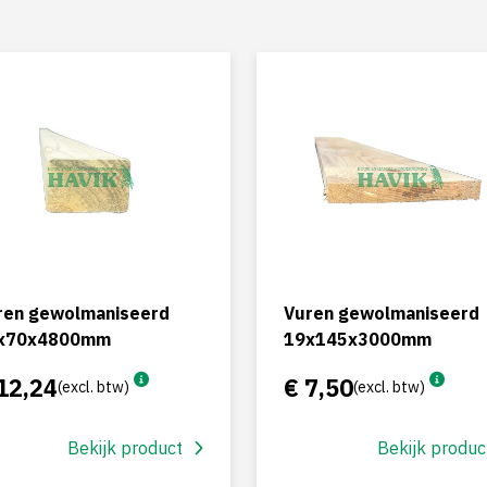
ren gewolmaniseerd
Vuren gewolmaniseerd
x70x4800mm
19x145x3000mm
12,24
€ 7,50
(excl. btw)
(excl. btw)
Bekijk product
Bekijk produc