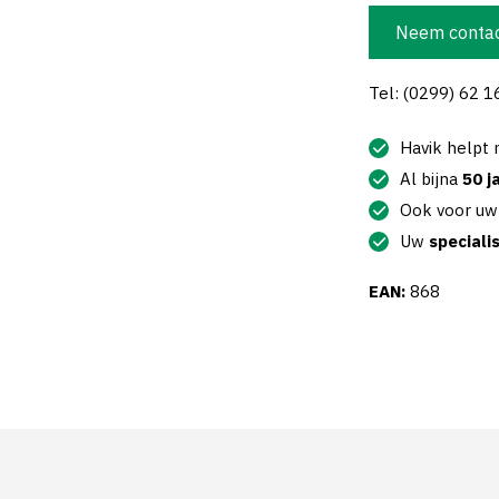
Neem contac
Tel: (0299) 62 1
Havik helpt
Al bijna
50 j
Ook voor u
Uw
speciali
EAN:
868