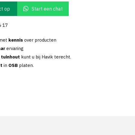
t op
Start een chat
6 17
 met
kennis
over producten
aar
ervaring
w
tuinhout
kunt u bij Havik terecht.
st
in
OSB
platen.