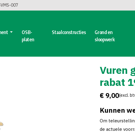
 SVMS-007
ment
OSB-
Staalconstructies
Grond en
platen
sloopwerk
Vuren 
rabat 
€ 9,00
(excl. b
Kunnen we
Om teleurstelli
de actuele voorra