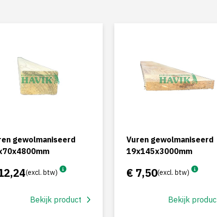
ren gewolmaniseerd
Vuren gewolmaniseerd
x70x4800mm
19x145x3000mm
12,24
€ 7,50
(excl. btw)
(excl. btw)
Bekijk product
Bekijk produc