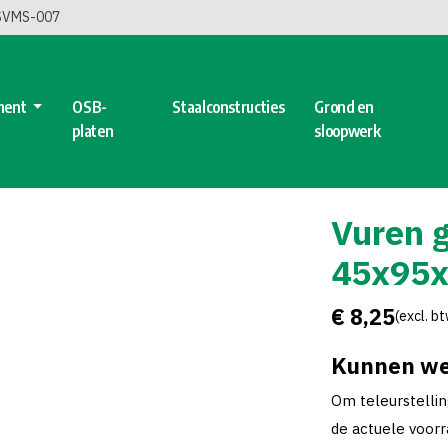
 SVMS-007
ment
OSB-
Staalconstructies
Grond en
platen
sloopwerk
Vuren 
45x95
€ 8,25
(excl. b
Kunnen we
Om teleurstelli
de actuele voorra