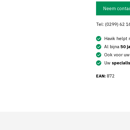
Neem contac
Tel: (0299) 62 1
Havik helpt
Al bijna
50 j
Ook voor u
Uw
speciali
EAN:
872