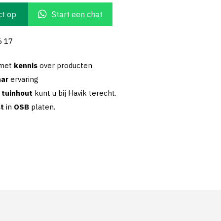
t op
Start een chat
6 17
 met
kennis
over producten
aar
ervaring
w
tuinhout
kunt u bij Havik terecht.
st
in
OSB
platen.