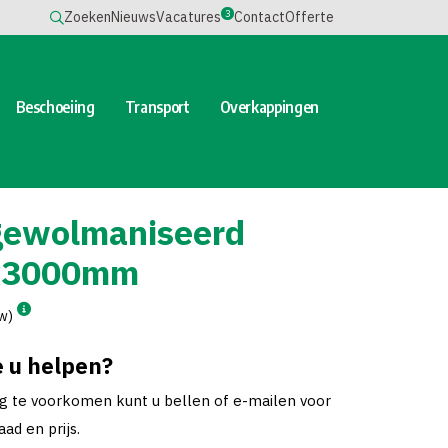
3
Zoeken
Nieuws
Vacatures
Contact
Offerte
Beschoeiing
Transport
Overkappingen
gewolmaniseerd
x3000mm
tw)
 u helpen?
ng te voorkomen kunt u bellen of e-mailen voor
ad en prijs.