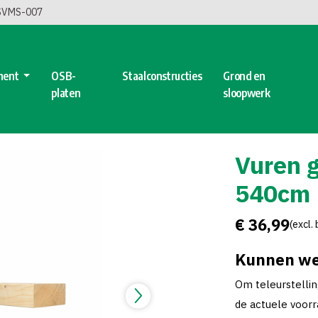
 SVMS-007
ment
OSB-
Staalconstructies
Grond en
platen
sloopwerk
Vuren 
540cm
€ 36,99
(excl.
Kunnen we
Om teleurstelli
de actuele voorra