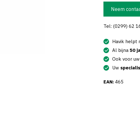
Neem contac
Tel: (0299) 62 1
Havik helpt
Al bijna
50 j
Ook voor u
Uw
speciali
EAN:
465