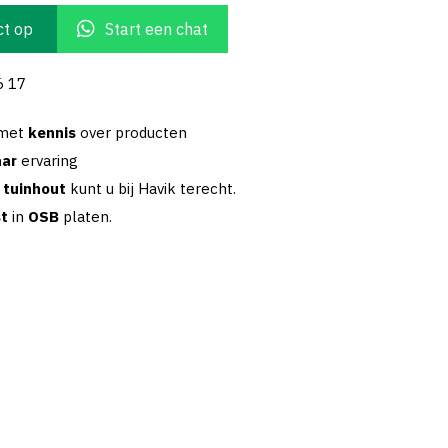
t op
Start een chat
6 17
 met
kennis
over producten
aar
ervaring
w
tuinhout
kunt u bij Havik terecht.
st
in
OSB
platen.