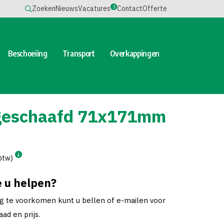
3
Zoeken
Nieuws
Vacatures
Contact
Offerte
Beschoeiing
Transport
Overkappingen
geschaafd 71x171mm
 btw)
 u helpen?
ng te voorkomen kunt u bellen of e-mailen voor
ad en prijs.