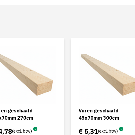
ren geschaafd
Vuren geschaafd
x70mm 270cm
45x70mm 300cm
4,78
€ 5,31
(excl. btw)
(excl. btw)