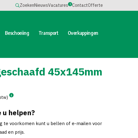
3
Zoeken
Nieuws
Vacatures
Contact
Offerte
Beschoeiing
Transport
Overkappingen
geschaafd 45x145mm
 btw)
 u helpen?
ng te voorkomen kunt u bellen of e-mailen voor
ad en prijs.