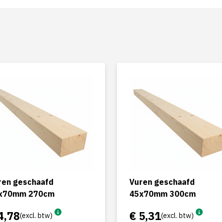
ren geschaafd
Vuren geschaafd
x70mm 270cm
45x70mm 300cm
4,78
€ 5,31
(excl. btw)
(excl. btw)