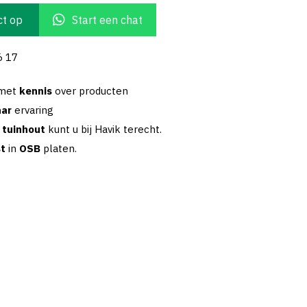
t op
Start een chat
6 17
 met
kennis
over producten
aar
ervaring
w
tuinhout
kunt u bij Havik terecht.
st
in
OSB
platen.