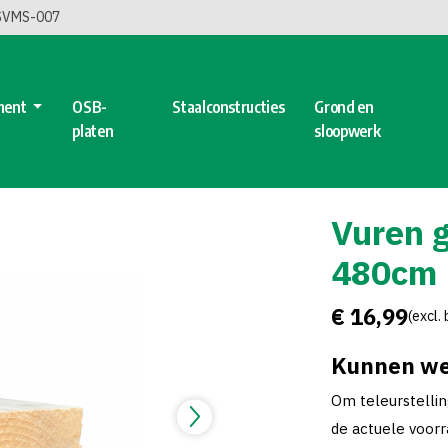
 SVMS-007
ment
OSB-
Staalconstructies
Grond en
platen
sloopwerk
Vuren 
480cm
€ 16,99
(excl.
Kunnen we
Om teleurstelli
de actuele voorra