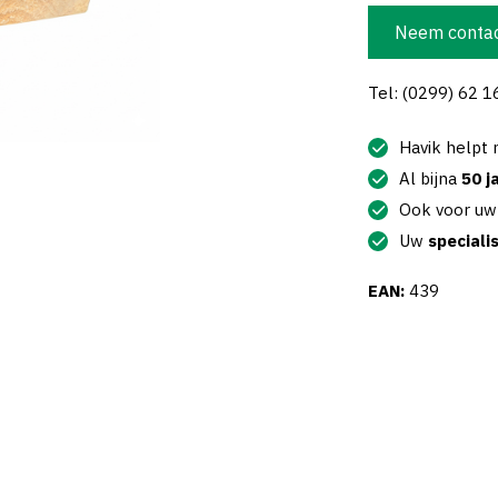
Neem contac
Tel: (0299) 62 1
Havik helpt
Al bijna
50 j
Ook voor u
Uw
speciali
EAN:
439