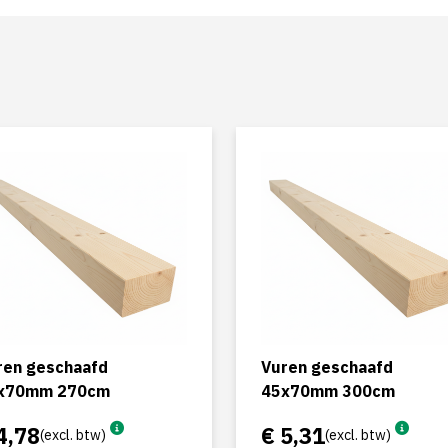
ren geschaafd
Vuren geschaafd
x70mm 270cm
45x70mm 300cm
4,78
€ 5,31
(excl. btw)
(excl. btw)