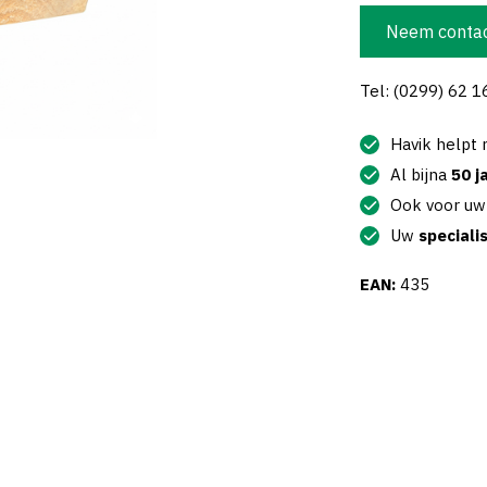
Neem contac
Tel: (0299) 62 1
Havik helpt
Al bijna
50 j
Ook voor u
Uw
speciali
EAN:
435