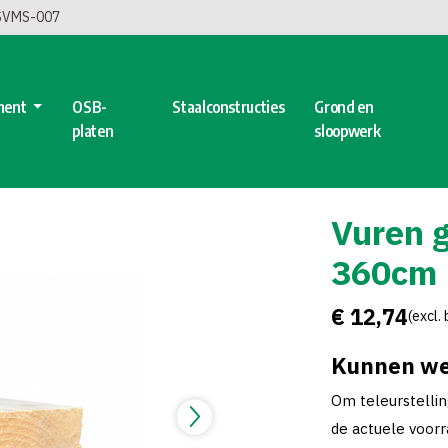
 SVMS-007
ment
OSB-
Staalconstructies
Grond en
platen
sloopwerk
Vuren 
360cm
€ 12,74
(excl.
Kunnen we
Om teleurstelli
de actuele voorra