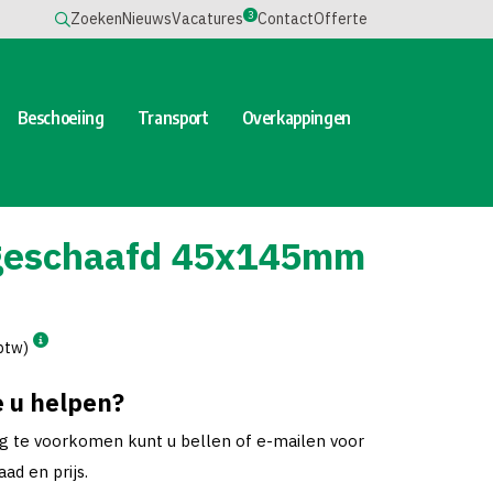
3
Zoeken
Nieuws
Vacatures
Contact
Offerte
Beschoeiing
Transport
Overkappingen
geschaafd 45x145mm
 btw)
 u helpen?
ng te voorkomen kunt u bellen of e-mailen voor
ad en prijs.