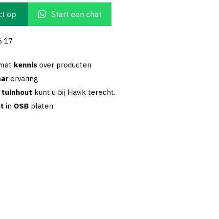
t op
Start een chat
6 17
 met
kennis
over producten
aar
ervaring
w
tuinhout
kunt u bij Havik terecht.
st
in
OSB
platen.