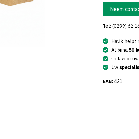
Neem contac
Tel: (0299) 62 1
Havik helpt
Al bijna
50 j
Ook voor u
Uw
speciali
EAN:
421