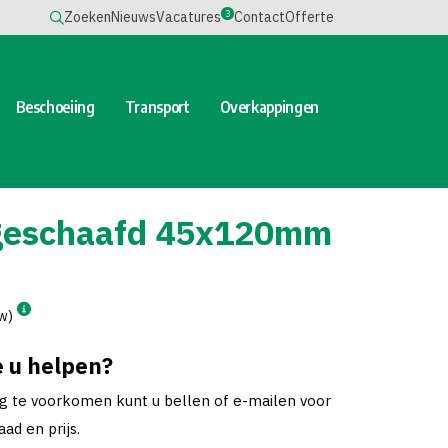
3
Zoeken
Nieuws
Vacatures
Contact
Offerte
Beschoeiing
Transport
Overkappingen
geschaafd 45x120mm
tw)
 u helpen?
ng te voorkomen kunt u bellen of e-mailen voor
ad en prijs.