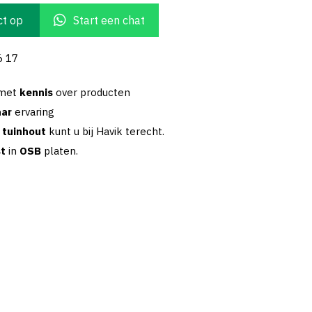
t op
Start een chat
6 17
 met
kennis
over producten
aar
ervaring
w
tuinhout
kunt u bij Havik terecht.
st
in
OSB
platen.