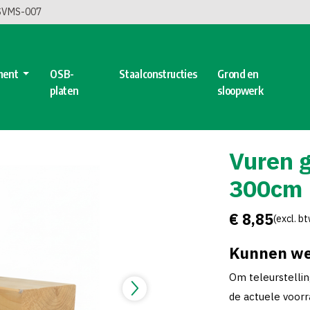
 SVMS-007
ment
OSB-
Staalconstructies
Grond en
platen
sloopwerk
Vuren 
300cm
€ 8,85
(excl. b
Kunnen we
Om teleurstelli
de actuele voorra