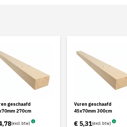
ren geschaafd
Vuren geschaafd
x70mm 270cm
45x70mm 300cm
4,78
€ 5,31
(excl. btw)
(excl. btw)