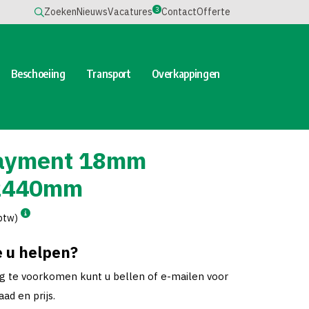
3
Zoeken
Nieuws
Vacatures
Contact
Offerte
Beschoeiing
Transport
Overkappingen
ayment 18mm
2440mm
 btw)
 u helpen?
ng te voorkomen kunt u bellen of e-mailen voor
ad en prijs.