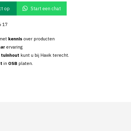
t op
Start een chat
6 17
 met
kennis
over producten
aar
ervaring
w
tuinhout
kunt u bij Havik terecht.
st
in
OSB
platen.