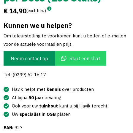
€ 14,90
(excl. btw)
Kunnen we u helpen?
Om teleurstelling te voorkomen kunt u bellen of e-mailen
voor de actuele voorraad en prijs.
Neem contact op
Start een chat
Tel: (0299) 62 16 17
Havik helpt met
kennis
over producten
Al bijna
50 jaar
ervaring
Ook voor uw
tuinhout
kunt u bij Havik terecht.
Uw
specialist
in
OSB
platen.
EAN:
927