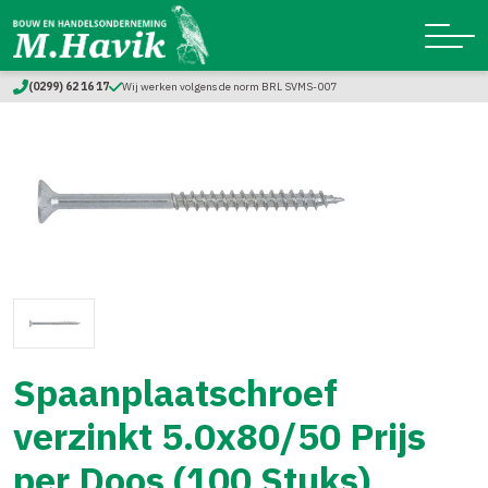
(0299) 62 16 17
Wij werken volgens de norm BRL SVMS-007
Spaanplaatschroef
verzinkt 5.0x80/50 Prijs
per Doos (100 Stuks)