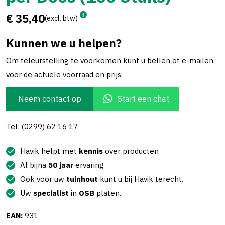
€ 35,40
(excl. btw)
Kunnen we u helpen?
Om teleurstelling te voorkomen kunt u bellen of e-mailen
voor de actuele voorraad en prijs.
Neem contact op
Start een chat
Tel: (0299) 62 16 17
Havik helpt met
kennis
over producten
Al bijna
50 jaar
ervaring
Ook voor uw
tuinhout
kunt u bij Havik terecht.
Uw
specialist
in
OSB
platen.
EAN:
931