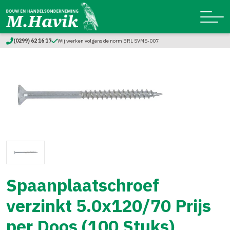
(0299) 62 16 17
Wij werken volgens de norm BRL SVMS-007
Spaanplaatschroef
verzinkt 5.0x120/70 Prijs
per Doos (100 Stuks)