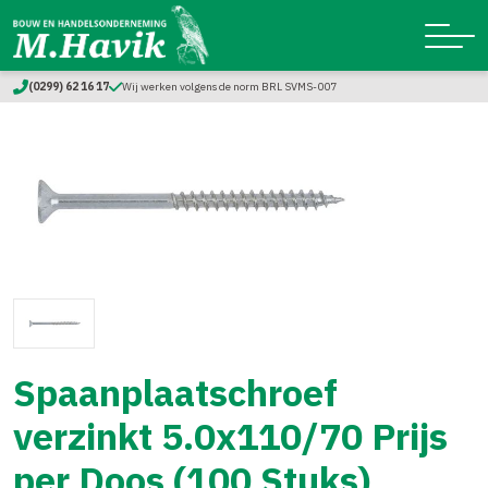
(0299) 62 16 17
Wij werken volgens de norm BRL SVMS-007
Spaanplaatschroef
verzinkt 5.0x110/70 Prijs
per Doos (100 Stuks)