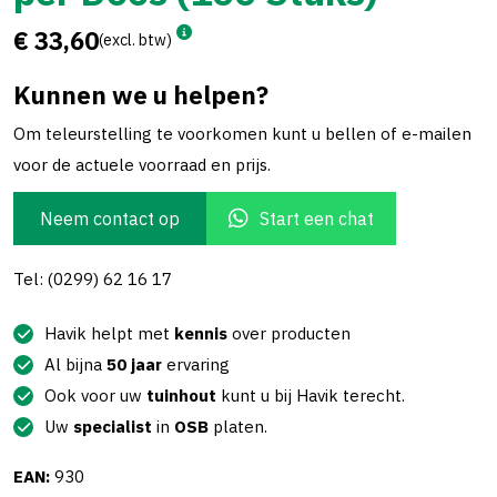
€ 33,60
(excl. btw)
Kunnen we u helpen?
Om teleurstelling te voorkomen kunt u bellen of e-mailen
voor de actuele voorraad en prijs.
Neem contact op
Start een chat
Tel: (0299) 62 16 17
Havik helpt met
kennis
over producten
Al bijna
50 jaar
ervaring
Ook voor uw
tuinhout
kunt u bij Havik terecht.
Uw
specialist
in
OSB
platen.
EAN:
930