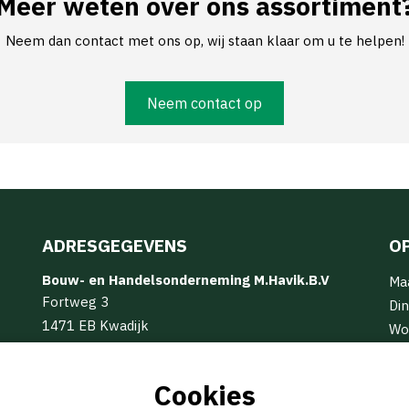
Meer weten over ons assortiment
Neem dan contact met ons op, wij staan klaar om u te helpen!
Neem contact op
ADRESGEGEVENS
O
Bouw- en Handelsonderneming M.Havik.B.V
Ma
Fortweg 3
Din
1471 EB Kwadijk
Wo
info@mhavik.nl
Do
(0299) 62 16 17
Vri
Cookies
Za