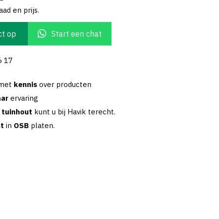
ad en prijs.
t op
Start een chat
6 17
 met
kennis
over producten
aar
ervaring
w
tuinhout
kunt u bij Havik terecht.
st
in
OSB
platen.