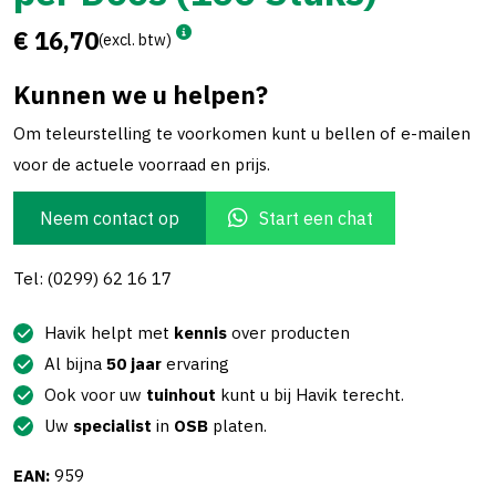
€ 16,70
(excl. btw)
Kunnen we u helpen?
Om teleurstelling te voorkomen kunt u bellen of e-mailen
voor de actuele voorraad en prijs.
Neem contact op
Start een chat
Tel: (0299) 62 16 17
Havik helpt met
kennis
over producten
Al bijna
50 jaar
ervaring
Ook voor uw
tuinhout
kunt u bij Havik terecht.
Uw
specialist
in
OSB
platen.
EAN:
959