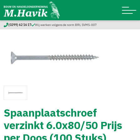
(0299) 62 16 17
Wij werken volgens de norm BRL SVMS-007
Spaanplaatschroef
verzinkt 6.0x80/50 Prijs
per Doos (100 Stuks)