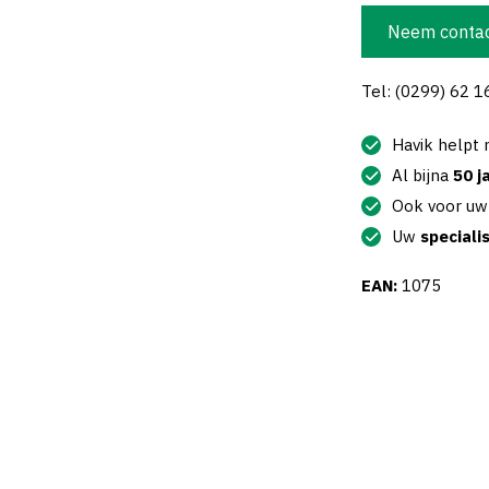
Neem contac
Tel: (0299) 62 1
Havik helpt
Al bijna
50 j
Ook voor u
Uw
speciali
EAN:
1075