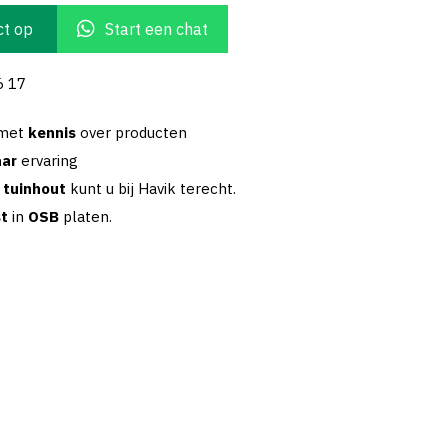
t op
Start een chat
6 17
 met
kennis
over producten
aar
ervaring
w
tuinhout
kunt u bij Havik terecht.
st
in
OSB
platen.