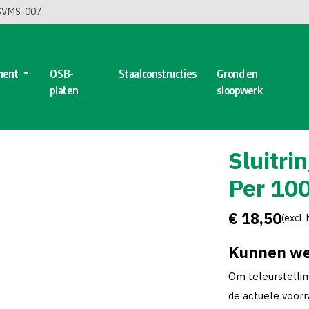
 SVMS-007
ment
OSB-
Staalconstructies
Grond en
platen
sloopwerk
Sluitri
Per 100
€ 18,50
(excl.
Kunnen we
Om teleurstelli
de actuele voorra