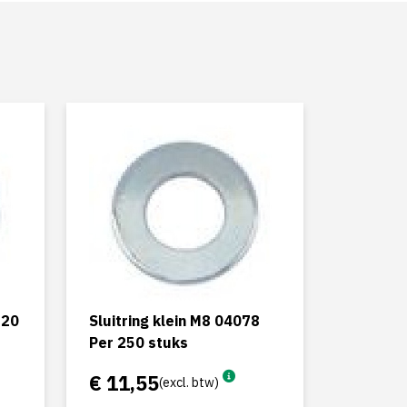
720
Sluitring klein M8 04078
Per 250 stuks
€ 11,55
(excl. btw)