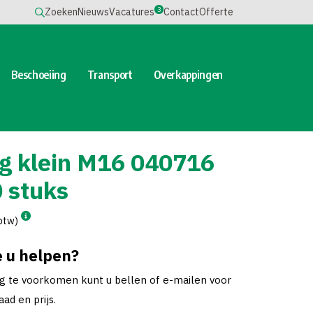
3
Zoeken
Nieuws
Vacatures
Contact
Offerte
Beschoeiing
Transport
Overkappingen
ng klein M16 040716
 stuks
 btw)
 u helpen?
ng te voorkomen kunt u bellen of e-mailen voor
ad en prijs.