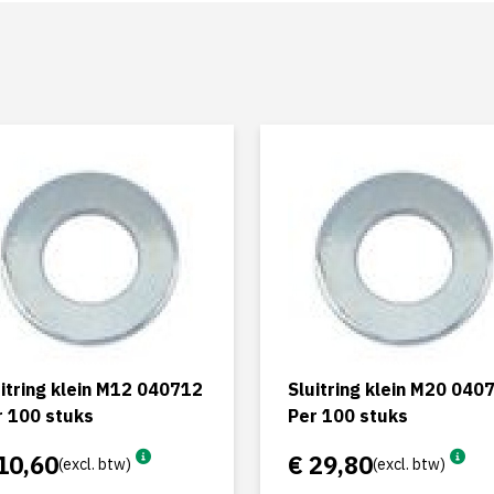
itring klein M12 040712
Sluitring klein M20 040
r 100 stuks
Per 100 stuks
10,60
€ 29,80
(excl. btw)
(excl. btw)