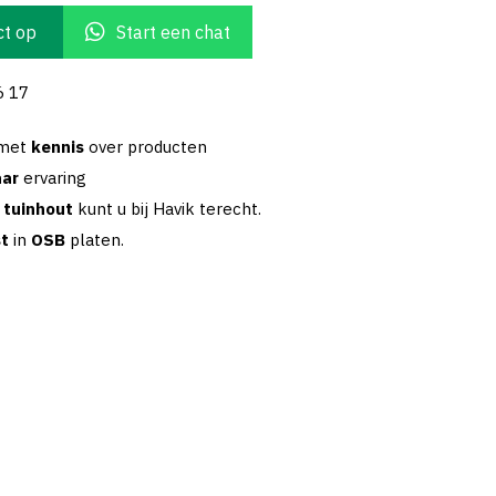
t op
Start een chat
6 17
 met
kennis
over producten
aar
ervaring
w
tuinhout
kunt u bij Havik terecht.
st
in
OSB
platen.