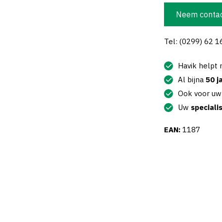
Neem contac
Tel: (0299) 62 1
Havik helpt
Al bijna
50 j
Ook voor u
Uw
speciali
EAN:
1187