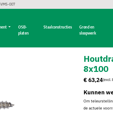
 SVMS-007
ment
OSB-
Staalconstructies
Grond en
platen
sloopwerk
Houtdr
8x100
€ 63,24
(excl.
Kunnen we
Om teleurstelli
de actuele voorra