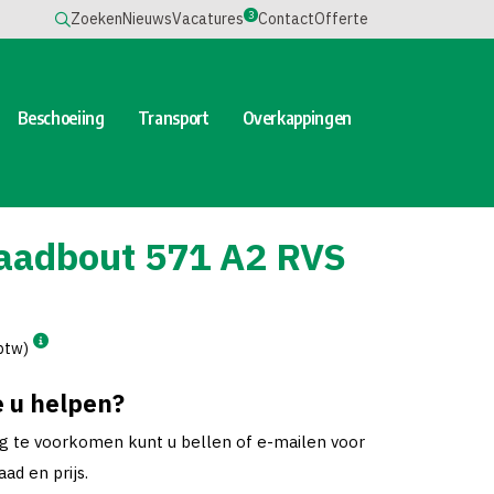
3
Zoeken
Nieuws
Vacatures
Contact
Offerte
Beschoeiing
Transport
Overkappingen
aadbout 571 A2 RVS
 btw)
 u helpen?
ng te voorkomen kunt u bellen of e-mailen voor
ad en prijs.