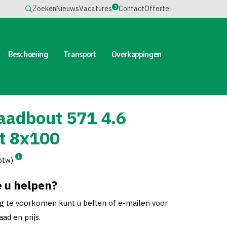
3
Zoeken
Nieuws
Vacatures
Contact
Offerte
Beschoeiing
Transport
Overkappingen
aadbout 571 4.6
kt 8x100
 btw)
 u helpen?
ng te voorkomen kunt u bellen of e-mailen voor
ad en prijs.