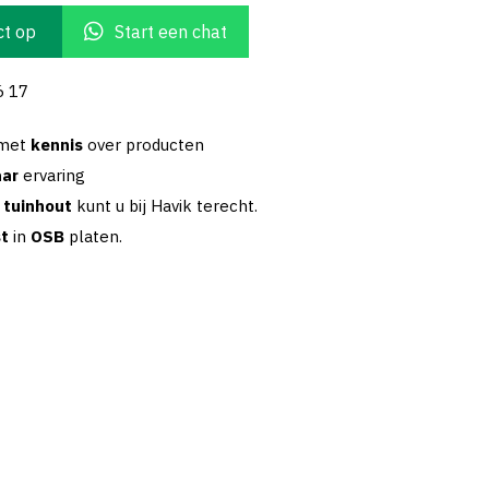
t op
Start een chat
6 17
 met
kennis
over producten
aar
ervaring
w
tuinhout
kunt u bij Havik terecht.
st
in
OSB
platen.