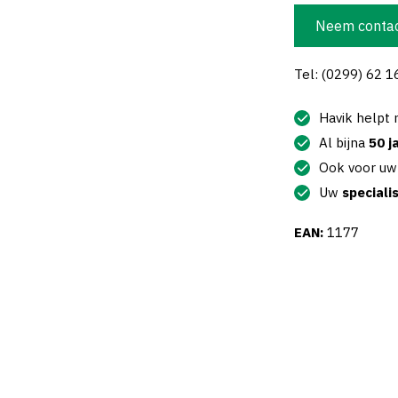
Neem contac
Tel: (0299) 62 1
Havik helpt
Al bijna
50 j
Ook voor u
Uw
speciali
EAN:
1177