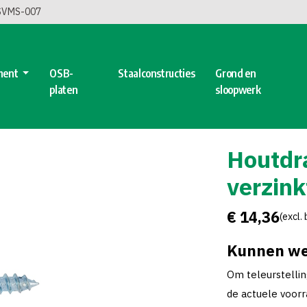
 SVMS-007
ment
OSB-
Staalconstructies
Grond en
platen
sloopwerk
Houtdr
verzin
€ 14,36
(excl.
Kunnen we
Om teleurstelli
de actuele voorra