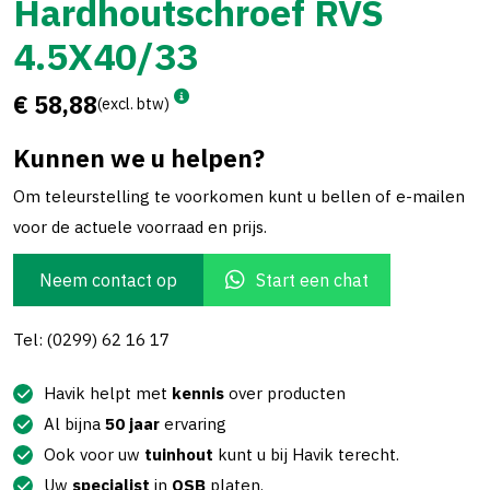
Hardhoutschroef RVS
4.5X40/33
€ 58,88
(excl. btw)
Kunnen we u helpen?
Om teleurstelling te voorkomen kunt u bellen of e-mailen
voor de actuele voorraad en prijs.
Neem contact op
Start een chat
Tel: (0299) 62 16 17
Havik helpt met
kennis
over producten
Al bijna
50 jaar
ervaring
Ook voor uw
tuinhout
kunt u bij Havik terecht.
Uw
specialist
in
OSB
platen.