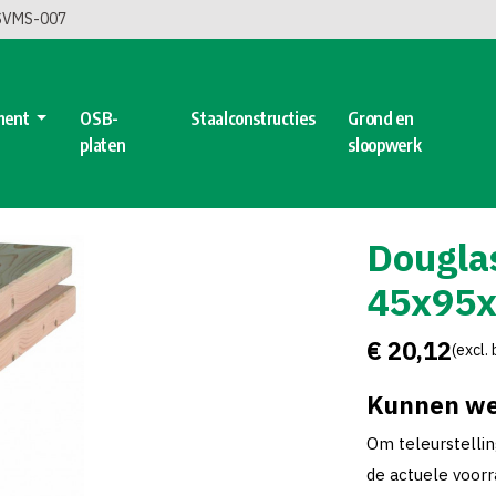
 SVMS-007
ment
OSB-
Staalconstructies
Grond en
platen
sloopwerk
Dougla
45x95
€ 20,12
(excl.
Kunnen we
Om teleurstelli
de actuele voorra