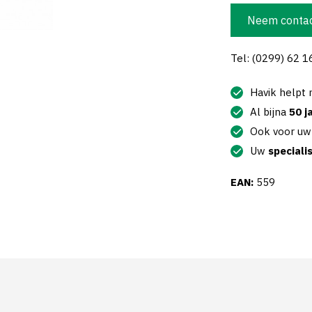
Neem contac
Tel: (0299) 62 1
Havik helpt
Al bijna
50 j
Ook voor u
Uw
speciali
EAN:
559