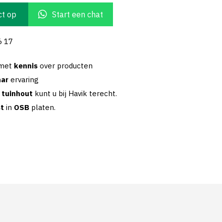
t op
Start een chat
6 17
 met
kennis
over producten
aar
ervaring
w
tuinhout
kunt u bij Havik terecht.
st
in
OSB
platen.