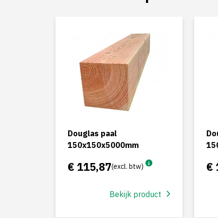
Douglas paal
Do
150x150x5000mm
15
€ 115,87
€ 
(excl. btw)
Bekijk product