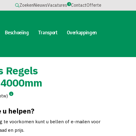
3
Zoeken
Nieuws
Vacatures
Contact
Offerte
Beschoeiing
Transport
Overkappingen
s Regels
x4000mm
 btw)
 u helpen?
ng te voorkomen kunt u bellen of e-mailen voor
ad en prijs.