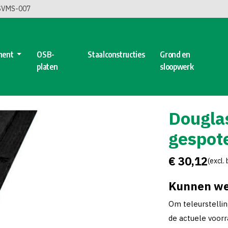
 SVMS-007
ment
OSB-
Staalconstructies
Grond en
platen
sloopwerk
Dougla
gespo
€ 30,12
(excl.
Kunnen we
Om teleurstelli
de actuele voorra