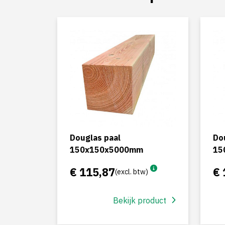
Douglas paal
Do
150x150x5000mm
15
€ 115,87
€ 
(excl. btw)
Bekijk product