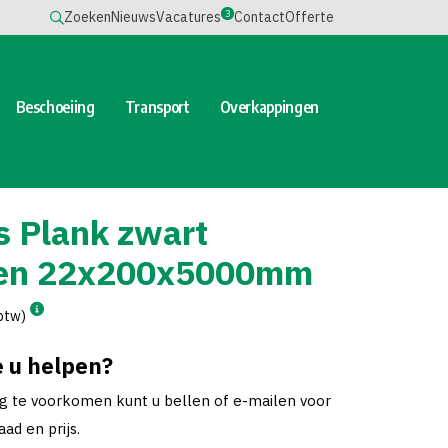
3
Zoeken
Nieuws
Vacatures
Contact
Offerte
Beschoeiing
Transport
Overkappingen
s Plank zwart
ten 22x200x5000mm
 btw)
 u helpen?
ng te voorkomen kunt u bellen of e-mailen voor
ad en prijs.