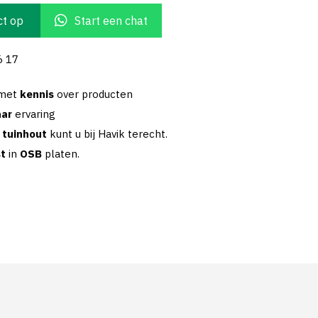
t op
Start een chat
6 17
 met
kennis
over producten
aar
ervaring
w
tuinhout
kunt u bij Havik terecht.
st
in
OSB
platen.