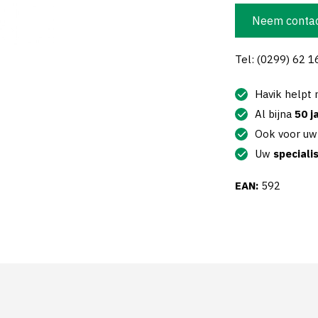
Neem contac
Tel: (0299) 62 1
Havik helpt
Al bijna
50 j
Ook voor u
Uw
speciali
EAN:
592