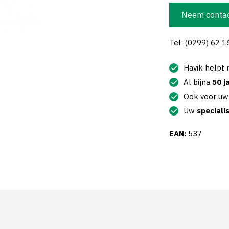
Neem contac
Tel: (0299) 62 1
Havik helpt
Al bijna
50 j
Ook voor u
Uw
speciali
EAN:
537