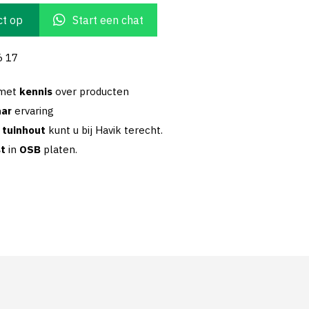
t op
Start een chat
6 17
 met
kennis
over producten
aar
ervaring
w
tuinhout
kunt u bij Havik terecht.
st
in
OSB
platen.