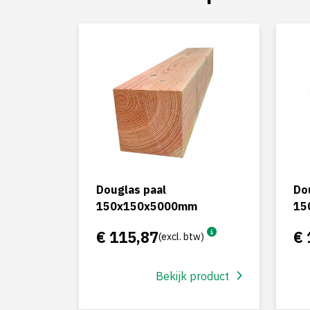
Douglas paal
Do
150x150x5000mm
15
€ 115,87
€ 
(excl. btw)
Bekijk product