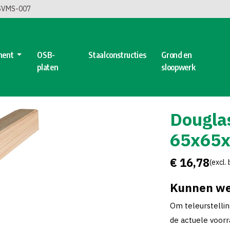
 SVMS-007
ment
OSB-
Staalconstructies
Grond en
platen
sloopwerk
Dougla
65x65
€ 16,78
(excl.
Kunnen we
Om teleurstelli
de actuele voorra