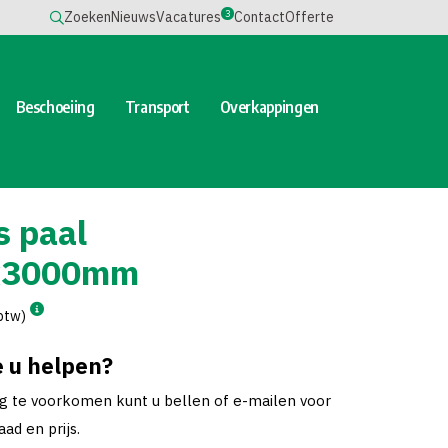
3
Zoeken
Nieuws
Vacatures
Contact
Offerte
Beschoeiing
Transport
Overkappingen
s paal
x3000mm
 btw)
 u helpen?
ng te voorkomen kunt u bellen of e-mailen voor
ad en prijs.