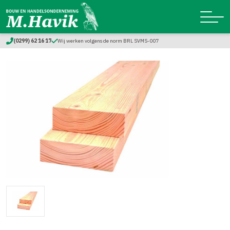
(0299) 62 16 17
Wij werken volgens de norm BRL SVMS-007