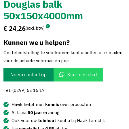
Douglas balk
50x150x4000mm
€ 24,26
(excl. btw)
Kunnen we u helpen?
Om teleurstelling te voorkomen kunt u bellen of e-mailen
voor de actuele voorraad en prijs.
Neem contact op
Start een chat
Tel: (0299) 62 16 17
Havik helpt met
kennis
over producten
Al bijna
50 jaar
ervaring
Ook voor uw
tuinhout
kunt u bij Havik terecht.
Uw
specialist
in
OSB
platen.