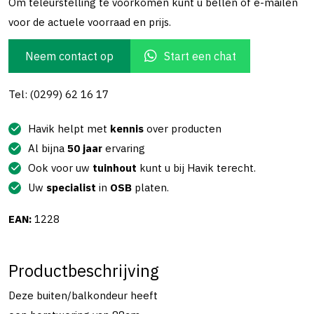
Om teleurstelling te voorkomen kunt u bellen of e-mailen
voor de actuele voorraad en prijs.
Neem contact op
Start een chat
Tel: (0299) 62 16 17
Havik helpt met
kennis
over producten
Al bijna
50 jaar
ervaring
Ook voor uw
tuinhout
kunt u bij Havik terecht.
Uw
specialist
in
OSB
platen.
EAN:
1228
Productbeschrijving
Deze buiten/balkondeur heeft