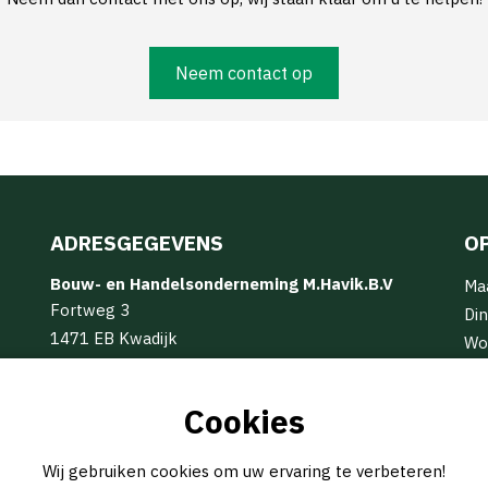
Neem contact op
ADRESGEGEVENS
O
Bouw- en Handelsonderneming M.Havik.B.V
Ma
Fortweg 3
Din
1471 EB Kwadijk
Wo
info@mhavik.nl
Do
(0299) 62 16 17
Vri
Cookies
Za
Zo
Wij gebruiken cookies om uw ervaring te verbeteren!