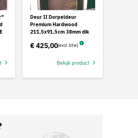
r"
Deur II Dorpeldeur
d
Premium Hardwood
E
211,5x91,5cm 38mm dik
€ 425,00
(excl. btw)
t
Bekijk product
?