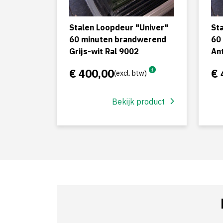
Stalen Loopdeur "Univer"
St
60 minuten brandwerend
60
Grijs-wit Ral 9002
An
€ 400,00
€ 
(excl. btw)
Bekijk product