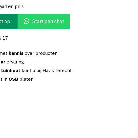
ad en prijs.
t op
Start een chat
6 17
 met
kennis
over producten
aar
ervaring
w
tuinhout
kunt u bij Havik terecht.
st
in
OSB
platen.