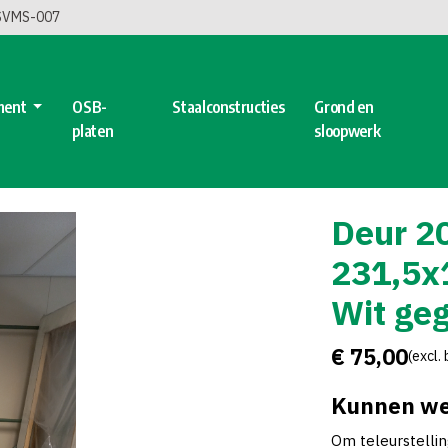
 SVMS-007
ment
OSB-
Staalconstructies
Grond en
platen
sloopwerk
Deur 2
231,5x
Wit ge
€ 75,00
(excl.
Kunnen we
Om teleurstelli