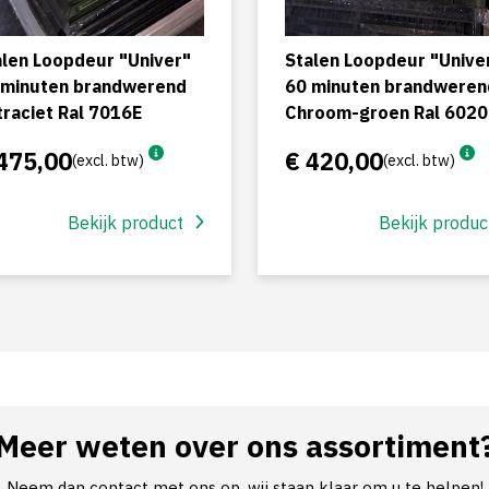
alen Loopdeur "Univer"
Stalen Loopdeur "Unive
 minuten brandwerend
60 minuten brandweren
traciet Ral 7016E
Chroom-groen Ral 6020
475,00
€ 420,00
(excl. btw)
(excl. btw)
Bekijk product
Bekijk produc
Meer weten over ons assortiment
Neem dan contact met ons op, wij staan klaar om u te helpen!