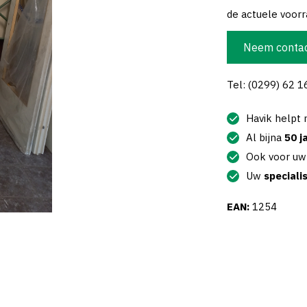
de actuele voorra
Neem contac
Tel: (0299) 62 1
Havik helpt
Al bijna
50 j
Ook voor u
Uw
speciali
EAN:
1254