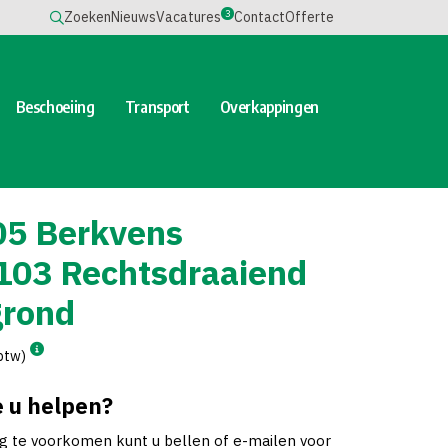
3
Zoeken
Nieuws
Vacatures
Contact
Offerte
Beschoeiing
Transport
Overkappingen
05 Berkvens
103 Rechtsdraaiend
grond
 btw)
 u helpen?
ng te voorkomen kunt u bellen of e-mailen voor