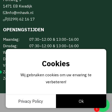
1471 EB Kwadijk
info@mhavik.nl
(0299) 62 16 17
OPENINGSTIJDEN
Maandag:
07:30–12:00 & 13:00–16:00
Dinsdag:
07:30–12:00 & 13:00–16:00
Woensdag:
07:30–12:00 & 13:00–16:00
Donderdag:
07:30–12:00 & 13:00–16:00
Cookies
Vrijdag:
07:30–12:00 & 13:00–16:00
Zaterdag:
Gesloten
Wij gebruiken cookies om uw ervaring te
Zondag:
Gesloten
verbeteren!
© 2026 -
BOUW- EN HANDELSONDERNEMING M.HAVIK B.V
Privacy Policy
Ok
GEREALISEERD DOOR
STUDIOWEB.NL
1