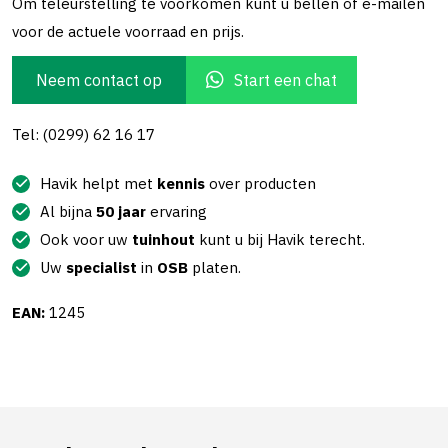
Om teleurstelling te voorkomen kunt u bellen of e-mailen
voor de actuele voorraad en prijs.
Neem contact op
Start een chat
Tel: (0299) 62 16 17
Havik helpt met
kennis
over producten
Al bijna
50 jaar
ervaring
Ook voor uw
tuinhout
kunt u bij Havik terecht.
Uw
specialist
in
OSB
platen.
EAN:
1245