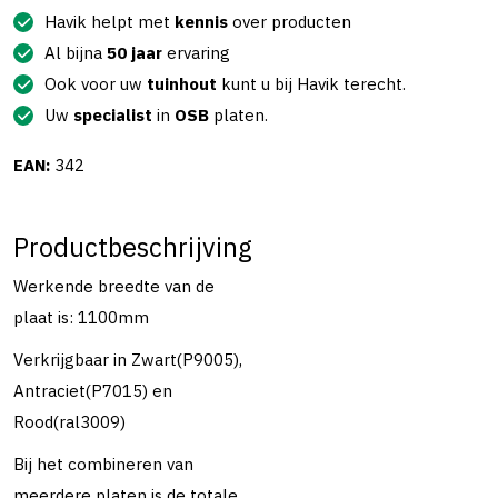
Havik helpt met
kennis
over producten
Al bijna
50 jaar
ervaring
Ook voor uw
tuinhout
kunt u bij Havik terecht.
Uw
specialist
in
OSB
platen.
EAN:
342
Productbeschrijving
Werkende breedte van de
plaat is: 1100mm
Verkrijgbaar in Zwart(P9005),
Antraciet(P7015) en
Rood(ral3009)
Bij het combineren van
meerdere platen is de totale