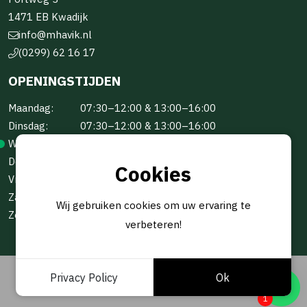
1471 EB Kwadijk
info@mhavik.nl
(0299) 62 16 17
OPENINGSTIJDEN
Maandag:
07:30–12:00 & 13:00–16:00
Dinsdag:
07:30–12:00 & 13:00–16:00
Woensdag:
07:30–12:00 & 13:00–16:00
Donderdag:
07:30–12:00 & 13:00–16:00
Cookies
Vrijdag:
07:30–12:00 & 13:00–16:00
Zaterdag:
Gesloten
Wij gebruiken cookies om uw ervaring te
Zondag:
Gesloten
verbeteren!
Privacy Policy
Ok
© 2026 -
BOUW- EN HANDELSONDERNEMING M.HAVIK B.V
GEREALISEERD DOOR
STUDIOWEB.NL
1