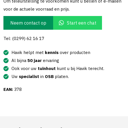
Om teleurstelling te voorkomen kunt u bellen of e-mailen
voor de actuele voorraad en prijs.
Neem contact op
Start een chat
Tel: (0299) 62 16 17
Havik helpt met
kennis
over producten
Al bijna
50 jaar
ervaring
Ook voor uw
tuinhout
kunt u bij Havik terecht.
Uw
specialist
in
OSB
platen.
EAN:
378