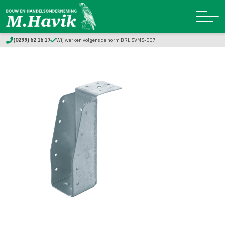
(0299) 62 16 17
Wij werken volgens de norm BRL SVMS-007