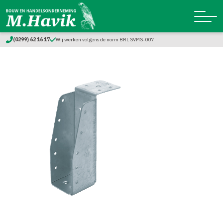
(0299) 62 16 17
Wij werken volgens de norm BRL SVMS-007